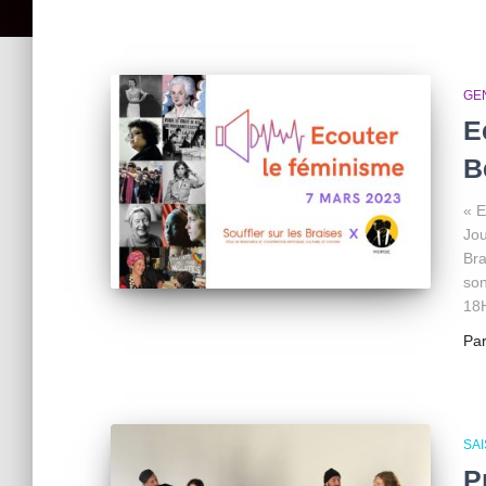
GEN
E
B
« E
Jou
Bra
son
18H
Pa
SAI
P