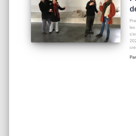
d
Pre
les
s’e
202
cré
Pa