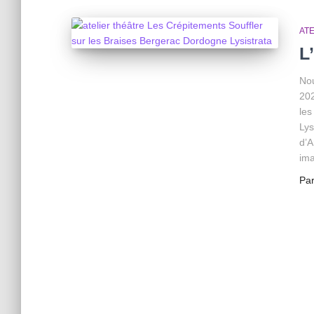
AT
L
Nou
202
les
Lys
d’A
ima
Pa