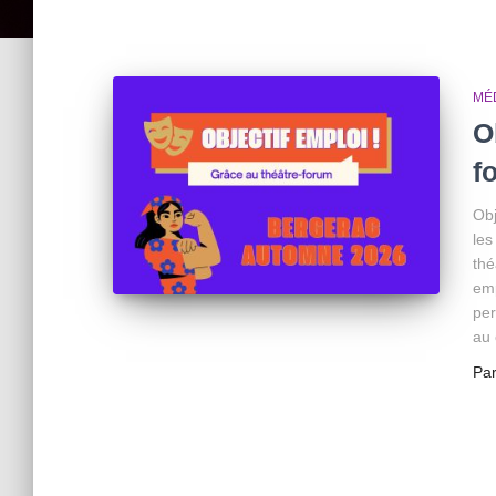
MÉ
O
f
Obj
les
thé
emp
per
au 
Pa