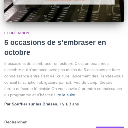
COOPÉRATION
5 occasions de s’embraser en
octobre
5 occasions de s’embraser en octobre C’est un beau mois
d’octobre qui s’annonce avec pas moins de 5 occasions de faire
connaissance entre Petit déj’ culture, lancement des Rendez-vous
conseil (inscription obligatoire par ici), Feu de camp, théâtre
forum et écoute féministe.On vous invite à prendre connaissance
du programme et n’hésitez
Lire la suite
Par
Souffler sur les Braises
, il y a
3 ans
Rechercher